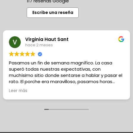
117 reseñas Google
Escribe una reseña
Virginia Haut Sant
hace 2 meses
Pasamos un fin de semana magnífico. La casa
superó todas nuestras expectativas, con
muchísimo sitio donde sentarse a hablar y pasar el
rato. El porche era maravilloso, pasamos horas
charlando a la sombre, jugando al ping-pong y a la
Leer más
rana (uno de los juegos más tradicionales y
divertidos del mundo, ¡estamos incluso pensando
en comprar uno para nosotros en serio!
).
Disfrutamos muchísimo la barbacoa y fue una pena
no poder disfrutar de la piscina pero no estábamos
en temporada.
Delfín, el dueño fue encantador y nos facilitó